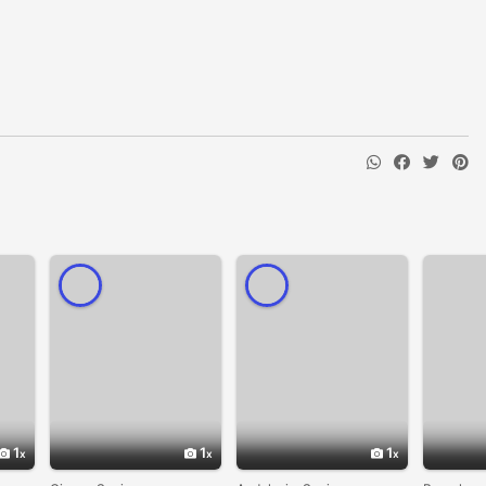
1
1
1