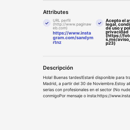
Attributes
Acepto el a
URL perfil
legal, cond
(http://www.paginaw
de uso y pol
eb.com)
privacidad
https://www.insta
(https://fo
gram.com/sandym
s.me/aviso
rtnz
p23)
Descripción
Hola! Buenas tardes!Estaré disponible para tr
Madrid, a partir del 30 de Noviembre.Estoy a
serias con profesionales en el sector (No nude
conmigoPor mensaje o insta:https://www.in