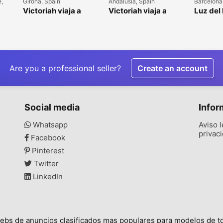
e,
Girona, Spain
Andalusia, Spain
Barcelona
Victoriah viaja a
Victoriah viaja a
Luz del 
Girona / Costa Brava
Málaga, Andalusia el
a Madri
o en
(Cataluña) Del 17 al
12,13 de Abril del
 17
23 de abril de 2026
2026
Are you a professional seller?
Create an account
Social media
Infor
Whatsapp
Aviso l
privac
Facebook
Pinterest
Twitter
LinkedIn
ebs de anuncios clasificados mas populares para modelos de tod