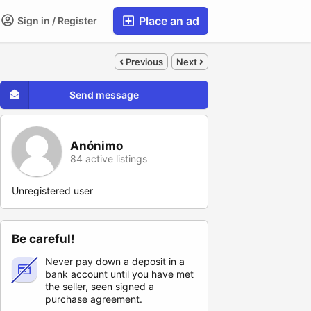
Place an ad
Sign in / Register
Previous
Next
Send message
Anónimo
84 active listings
Unregistered user
Be careful!
Never pay down a deposit in a
bank account until you have met
the seller, seen signed a
purchase agreement.