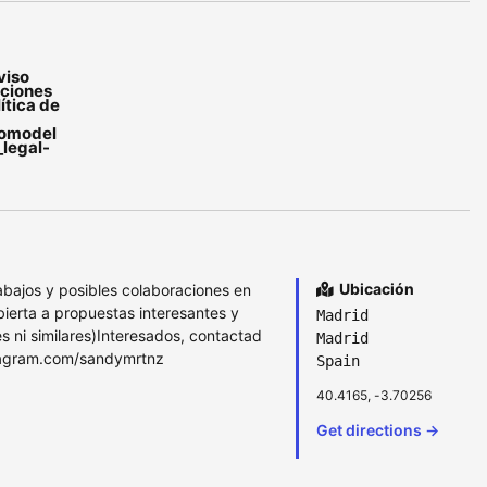
viso
iciones
ítica de
tomodel
_legal-
Ubicación
abajos y posibles colaboraciones en
bierta a propuestas interesantes y
Madrid
s ni similares)Interesados, contactad
Madrid
stagram.com/sandymrtnz
Spain
40.4165, -3.70256
Get directions →