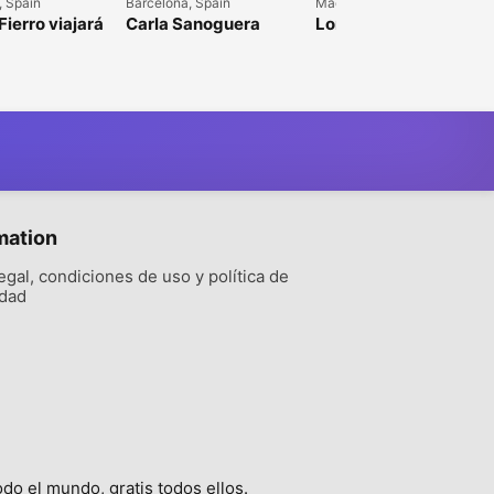
, Spain
Barcelona, Spain
Madrid, Spain
Fierro viajará
Carla Sanoguera
Lorena Villarreal viaja
d
viajará a Madrid
a Madrid el 24/11
hasta 27/11
mation
egal, condiciones de uso y política de
idad
o el mundo, gratis todos ellos.