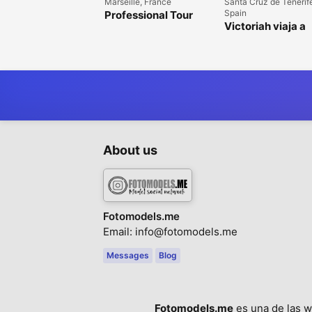
Marseille, France
Santa Cruz de Tenerif
Spain
Professional Tour
Itinerary: South of
Victoriah viaja a
France (25/05-
Retiro Fotográfic
03/06)
Tenerife Del 10 al
de mayo de 2026
About us
Fotomodels.me
Email: info@fotomodels.me
Messages
Blog
Fotomodels.me
es una de las w