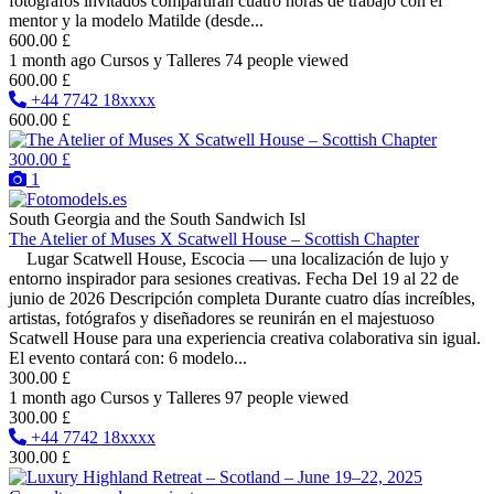
fotógrafos invitados compartirán cuatro horas de trabajo con el
mentor y la modelo Matilde (desde...
600.00 £
1 month ago
Cursos y Talleres
74 people viewed
600.00 £
+44 7742 18xxxx
600.00 £
300.00 £
1
South Georgia and the South Sandwich Isl
The Atelier of Muses X Scatwell House – Scottish Chapter
Lugar Scatwell House, Escocia — una localización de lujo y
entorno inspirador para sesiones creativas. Fecha Del 19 al 22 de
junio de 2026 Descripción completa Durante cuatro días increíbles,
artistas, fotógrafos y diseñadores se reunirán en el majestuoso
Scatwell House para una experiencia creativa colaborativa sin igual.
El evento contará con: 6 modelo...
300.00 £
1 month ago
Cursos y Talleres
97 people viewed
300.00 £
+44 7742 18xxxx
300.00 £