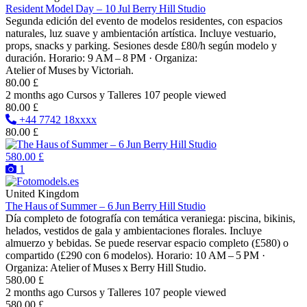
Resident Model Day – 10 Jul Berry Hill Studio
Segunda edición del evento de modelos residentes, con espacios
naturales, luz suave y ambientación artística. Incluye vestuario,
props, snacks y parking. Sesiones desde £80/h según modelo y
duración. Horario: 9 AM – 8 PM · Organiza:
Atelier of Muses by Victoriah.
80.00 £
2 months ago
Cursos y Talleres
107 people viewed
80.00 £
+44 7742 18xxxx
80.00 £
580.00 £
1
United Kingdom
The Haus of Summer – 6 Jun Berry Hill Studio
Día completo de fotografía con temática veraniega: piscina, bikinis,
helados, vestidos de gala y ambientaciones florales. Incluye
almuerzo y bebidas. Se puede reservar espacio completo (£580) o
compartido (£290 con 6 modelos). Horario: 10 AM – 5 PM ·
Organiza: Atelier of Muses x Berry Hill Studio.
580.00 £
2 months ago
Cursos y Talleres
107 people viewed
580.00 £