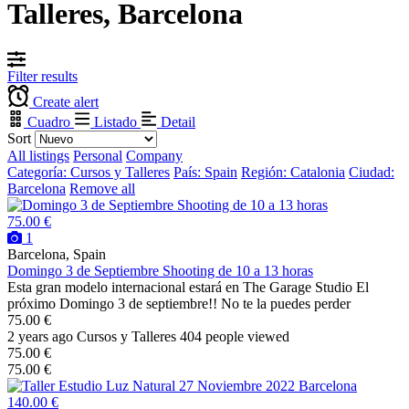
Talleres, Barcelona
Filter results
Create alert
Cuadro
Listado
Detail
Sort
All listings
Personal
Company
Categoría: Cursos y Talleres
País: Spain
Región: Catalonia
Ciudad:
Barcelona
Remove all
75.00 €
1
Barcelona, Spain
Domingo 3 de Septiembre Shooting de 10 a 13 horas
Esta gran modelo internacional estará en The Garage Studio El
próximo Domingo 3 de septiembre!! No te la puedes perder
75.00 €
2 years ago
Cursos y Talleres
404 people viewed
75.00 €
75.00 €
140.00 €