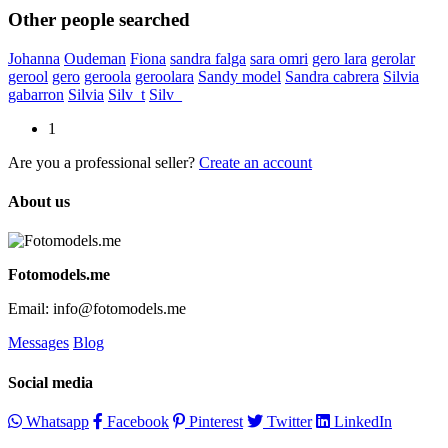
Other people searched
Johanna
Oudeman
Fiona
sandra falga
sara omri
gero lara
gerolar
gerool
gero
geroola
geroolara
Sandy model
Sandra cabrera
Silvia
gabarron
Silvia
Silv_t
Silv_
1
Are you a professional seller?
Create an account
About us
Fotomodels.me
Email: info@fotomodels.me
Messages
Blog
Social media
Whatsapp
Facebook
Pinterest
Twitter
LinkedIn