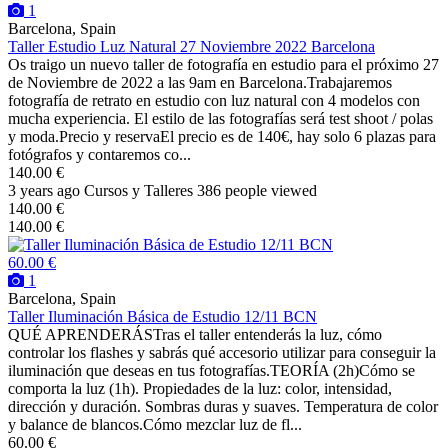
1
Barcelona, Spain
Taller Estudio Luz Natural 27 Noviembre 2022 Barcelona
Os traigo un nuevo taller de fotografía en estudio para el próximo 27
de Noviembre de 2022 a las 9am en Barcelona.Trabajaremos
fotografía de retrato en estudio con luz natural con 4 modelos con
mucha experiencia. El estilo de las fotografías será test shoot / polas
y moda.Precio y reservaEl precio es de 140€, hay solo 6 plazas para
fotógrafos y contaremos co...
140.00 €
3 years ago
Cursos y Talleres
386 people viewed
140.00 €
140.00 €
60.00 €
1
Barcelona, Spain
Taller Iluminación Básica de Estudio 12/11 BCN
QUÉ APRENDERÁSTras el taller entenderás la luz, cómo
controlar los flashes y sabrás qué accesorio utilizar para conseguir la
iluminación que deseas en tus fotografías.TEORÍA (2h)Cómo se
comporta la luz (1h). Propiedades de la luz: color, intensidad,
dirección y duración. Sombras duras y suaves. Temperatura de color
y balance de blancos.Cómo mezclar luz de fl...
60.00 €