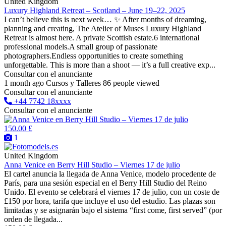
United Kingdom
Luxury Highland Retreat – Scotland – June 19–22, 2025
I can’t believe this is next week… ✨ After months of dreaming,
planning and creating, The Atelier of Muses Luxury Highland
Retreat is almost here. A private Scottish estate.6 international
professional models.A small group of passionate
photographers.Endless opportunities to create something
unforgettable. This is more than a shoot — it’s a full creative exp...
Consultar con el anunciante
1 month ago
Cursos y Talleres
86 people viewed
Consultar con el anunciante
+44 7742 18xxxx
Consultar con el anunciante
150.00 £
1
United Kingdom
Anna Venice en Berry Hill Studio – Viernes 17 de julio
El cartel anuncia la llegada de Anna Venice, modelo procedente de
París, para una sesión especial en el Berry Hill Studio del Reino
Unido. El evento se celebrará el viernes 17 de julio, con un coste de
£150 por hora, tarifa que incluye el uso del estudio. Las plazas son
limitadas y se asignarán bajo el sistema “first come, first served” (por
orden de llegada...