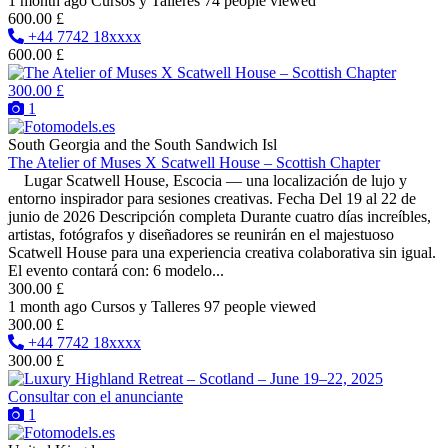
1 month ago
Cursos y Talleres
74 people viewed
600.00 £
+44 7742 18xxxx
600.00 £
300.00 £
1
South Georgia and the South Sandwich Isl
The Atelier of Muses X Scatwell House – Scottish Chapter
Lugar Scatwell House, Escocia — una localización de lujo y
entorno inspirador para sesiones creativas. Fecha Del 19 al 22 de
junio de 2026 Descripción completa Durante cuatro días increíbles,
artistas, fotógrafos y diseñadores se reunirán en el majestuoso
Scatwell House para una experiencia creativa colaborativa sin igual.
El evento contará con: 6 modelo...
300.00 £
1 month ago
Cursos y Talleres
97 people viewed
300.00 £
+44 7742 18xxxx
300.00 £
Consultar con el anunciante
1